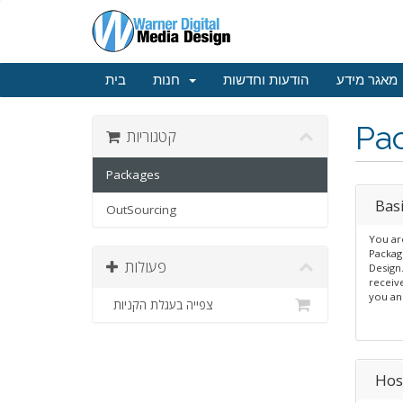
מאגר מידע
הודעות וחדשות
חנות
בית
Pa
קטגוריות
Packages
Bas
OutSourcing
You ar
Packag
פעולות
Design.
receive
you an
צפייה בעגלת הקניות
Hos