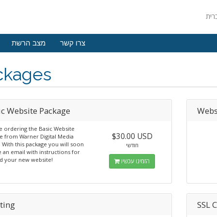
צרו קשר
מצב הרשת
ckages
ic Website Package
Webs
e ordering the Basic Website
$30.00 USD
e from Warner Digital Media
 With this package you will soon
חודשי
 an email with instructions for
d your new website!
הזמינו עכשיו
ting
SSL C