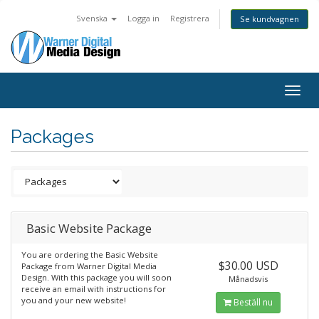
Svenska
Logga in
Registrera
Se kundvagnen
Togg
navig
Packages
Basic Website Package
You are ordering the Basic Website
$30.00 USD
Package from Warner Digital Media
Design. With this package you will soon
Månadsvis
receive an email with instructions for
you and your new website!
Beställ nu